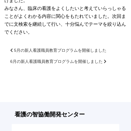
けました。
大学院【博士前期課程】
みなさん、臨床の看護をよくしたいと考えていらっしゃる
ことがよくわかる内容に関心をもたれていました。次回ま
大学院【博士後期課程】
でに文検索を継続して行い、十分悩んでテーマを絞り込ん
でください。
感染管理認定看護師教育課程
5月の新人看護職員教育プログラムを開催しました
看護の智協働開発センター
6月の新人看護職員教育プログラムを開催しました
前
後
入試案内
の
記
事
Q＆A
へ
の
リ
サイト案内
看護の智
協働開発センター
ン
ク
在校生専用