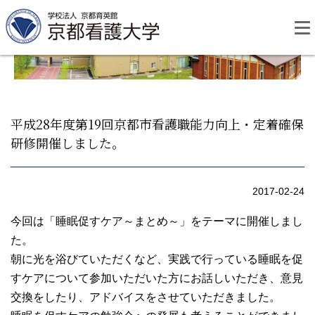
Skip
to
content
平成28年度第19回京都市看護職能力向上・定着確保
研修開催しました。
資料請求
お問い合わせ
2017-02-24
大学紹介
今回は「睡眠促すケア～まとめ～」をテーマに開催しまし
た。
看護学部・編入学
朝に光を浴びていただくなど、実践で行っている睡眠を促
すケアについて参加いただいた方にお話しいただき、意見
学校生活
交換をしたり、アドバイスをさせていただきました。