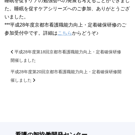
睡眠を促すケアの勉強会への発展も考えることができまし
大学院【博士前期課程】
た。睡眠を促すケアシリーズへのご参加、ありがとうござ
いました。
大学院【博士後期課程】
***平成28年度京都市看護職能力向上・定着確保研修のご
参加受付中です。詳細は
こちら
からどうぞ♪
感染管理認定看護師教育課程
平成28年度第18回京都市看護職能力向上・定着確保研修
看護の智協働開発センター
開催しました
前
後
平成28年度第20回京都市看護職能力向上・定着確保研修開
入試案内
の
催しました
記
事
Q＆A
へ
の
リ
サイト案内
ン
ク
看護の智
協働開発センター
在校生専用