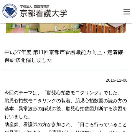
Skip
to
content
平成27年度 第11回京都市看護職能力向上・定着確
保研修開催しました
資料請求
お問い合わせ
2015-12-08
大学紹介
今回のテーマは、「胎児心拍数モニタリング」でした。
胎児心拍数モニタリングの装着、胎児心拍数図の読み方の
看護学部・編入学
基本、異常波形の解説の後、胎児心拍数図判断する演習を
行いました。
学校生活
助産師、看護師の方が参加され、「日ごろ行っていること