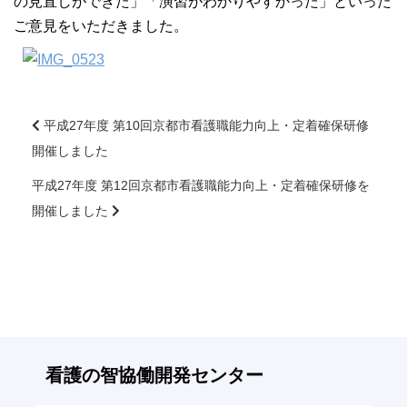
の見直しができた」「演習がわかりやすかった」といった
大学院【博士前期課程】
ご意見をいただきました。
大学院【博士後期課程】
感染管理認定看護師教育課程
平成27年度 第10回京都市看護職能力向上・定着確保研修
開催しました
前
看護の智協働開発センター
後
平成27年度 第12回京都市看護職能力向上・定着確保研修を
の
開催しました
記
入試案内
事
へ
Q＆A
の
リ
ン
サイト案内
ク
看護の智
協働開発センター
在校生専用