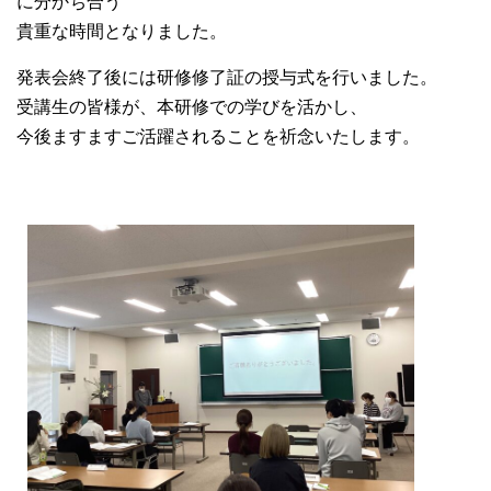
に分かち合う
大学院【博士前期課程】
貴重な時間となりました。
発表会終了後には研修修了証の授与式を行いました。
大学院【博士後期課程】
受講生の皆様が、本研修での学びを活かし、
今後ますますご活躍されることを祈念いたします。
感染管理認定看護師教育課程
看護の智協働開発センター
入試案内
Q＆A
サイト案内
在校生専用