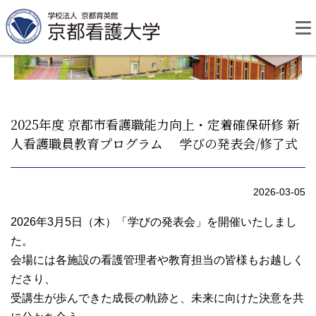
Skip
to
content
2025年度 京都市看護職能力向上・定着確保研修 新
人看護職員教育プログラム 学びの発表会/修了式
資料請求
お問い合わせ
2026-03-05
大学紹介
2026年3月5日（木）「学びの発表会」を開催いたしまし
た。
看護学部・編入学
会場には各施設の看護管理者や教育担当の皆様もお越しく
ださり、
学校生活
受講生が歩んできた成長の軌跡と、未来に向けた決意を共