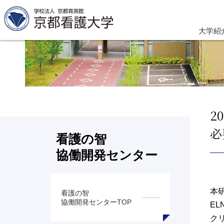
大学紹
2
必
看護の智
協働開発センター
本研
看護の智
協働開発センターTOP
EL
ク