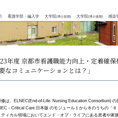
介
看護学部・編入学
大学院
大学院
感染
(博士前期)
(博士後期)
023年度 京都市看護職能力向上・定着確
要なコミュニケーションとは？」
修は、ELNEC(End-of-Life- Nursing Education Conso
NEC－Critical Care 日本版 のモジュール１から８のう
リティカル領域においてエンド・オブ・ライフにある患者や家