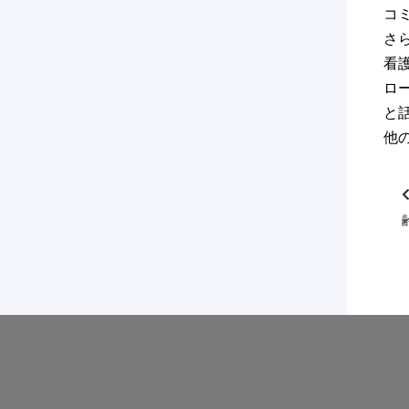
コ
さ
看
ロ
と
他