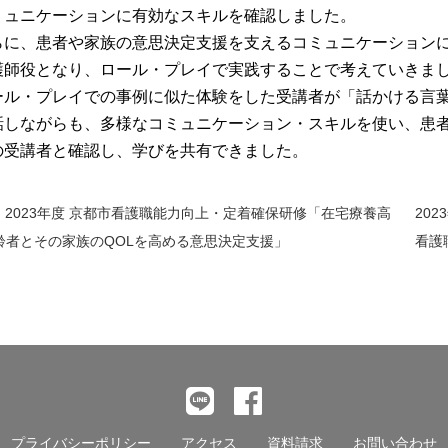
ミュニケーションに有効なスキルを確認しました。
らに、患者や家族の意思決定支援を支えるコミュニケーション
護師役となり、ロール・プレイで実践することで考えていきま
ール・プレイでの事例に似た体験をした受講者が「話かける言
話しながらも、多様なコミュニケーション・スキルを使い、患
の受講者と確認し、学びを共有できました。
2023年度 京都市看護職能力向上・定着確保研修「在宅療養高
20
齢者とその家族のQOLを高める意思決定支援」
看護
前
後
の
記
事
へ
の
プライバシーポリシー
アクセス
資料請求
お問い合わせ