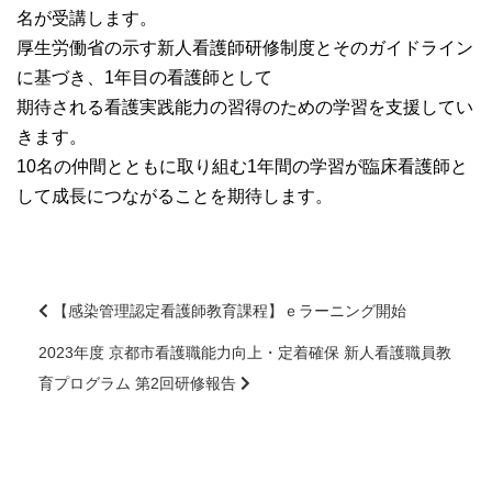
名が受講します。
大学院【博士前期課程】
厚生労働省の示す新人看護師研修制度とそのガイドライン
に基づき、1年目の看護師として
大学院【博士後期課程】
期待される看護実践能力の習得のための学習を支援してい
きます。
感染管理認定看護師教育課程
10名の仲間とともに取り組む1年間の学習が臨床看護師と
して成長につながることを期待します。
看護の智協働開発センター
入試案内
【感染管理認定看護師教育課程】ｅラーニング開始
Q＆A
2023年度 京都市看護職能力向上・定着確保 新人看護職員教
前
後
育プログラム 第2回研修報告
の
サイト案内
記
事
へ
在校生専用