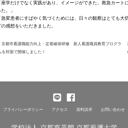
「座学だけでなく実践があり、イメージができた。救急カート
った。」
「急変患者にすばやく気づくためには、日々の観察はとても大
どの感想をいただきました。
京都市看護職能力向上・定着確保研修 新人看護職員教育プログラ
ムを対面で開催しました！
前
後
の
記
事
へ
の
プライバシーポリシー
アクセス
資料請求
お問い合わせ
リ
ン
学校法人 京都育英館 京都看護大学