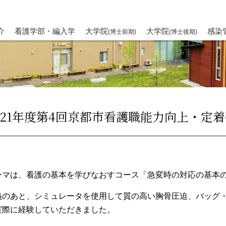
介
看護学部・編入学
大学院
大学院
感染
(博士前期)
(博士後期)
021年度第4回京都市看護職能力向上・定
ーマは、看護の基本を学びなおすコース「急変時の対応の基本
義のあと、シミュレータを使用して質の高い胸骨圧迫、バッグ・
実際に経験していただきました。