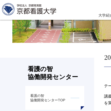
大学紹
2
看護の智
協働開発センター
テ
看護の智
講
協働開発センターTOP
を