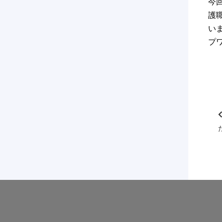
今
護
い
プ