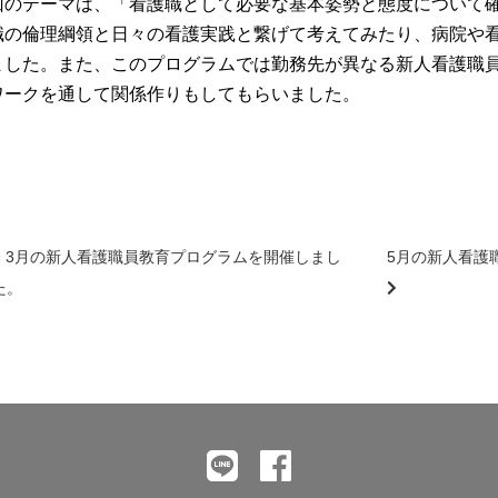
回のテーマは、「看護職として必要な基本姿勢と態度について
職の倫理綱領と日々の看護実践と繋げて考えてみたり、病院や
ました。また、このプログラムでは勤務先が異なる新人看護職
ワークを通して関係作りもしてもらいました。
3月の新人看護職員教育プログラムを開催しまし
5月の新人看護
た。
前
後
の
記
事
へ
の