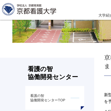
大学紹
京
ま
看護の智
協働開発センター
新
看護の智
協働開発センターTOP
を