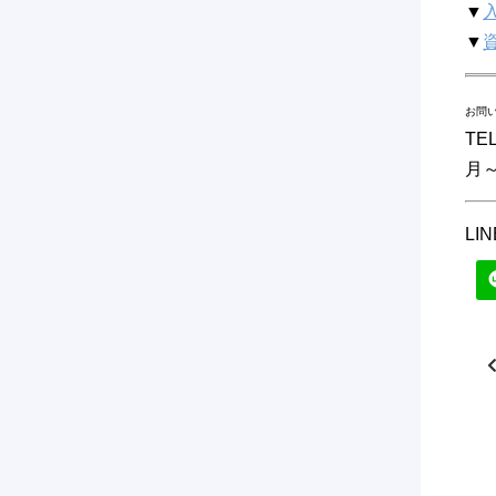
▼
▼
お問
TEL
月～
L