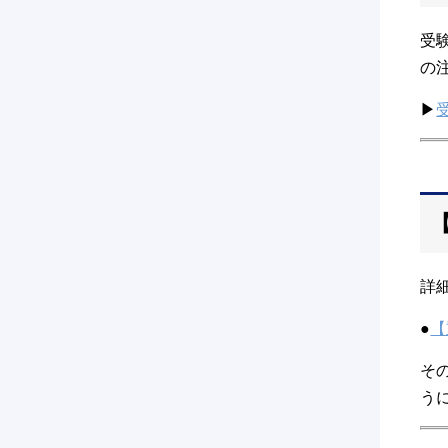
受
の
▶
詳
●
【
そ
う