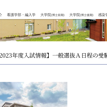
介
看護学部・編入学
大学院
大学院
感染
(博士前期)
(博士後期)
2023年度入試情報】一般選抜Ａ日程の