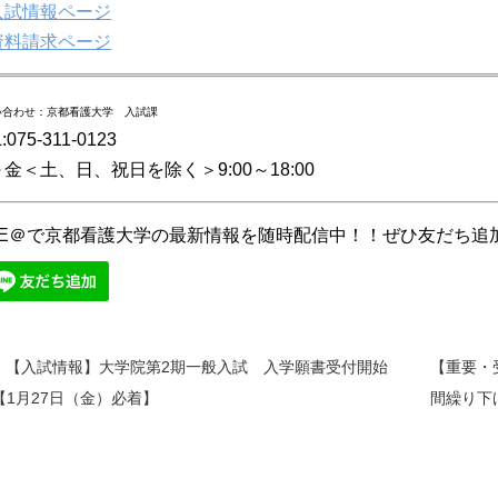
入試情報ページ
資料請求ページ
い合わせ：京都看護大学 入試課
:075-311-0123
金＜土、日、祝日を除く＞9:00～18:00
INE＠で京都看護大学の最新情報を随時配信中！！ぜひ友だち追
【入試情報】大学院第2期一般入試 入学願書受付開始
【重要・
【1月27日（金）必着】
間繰り下
前
後
の