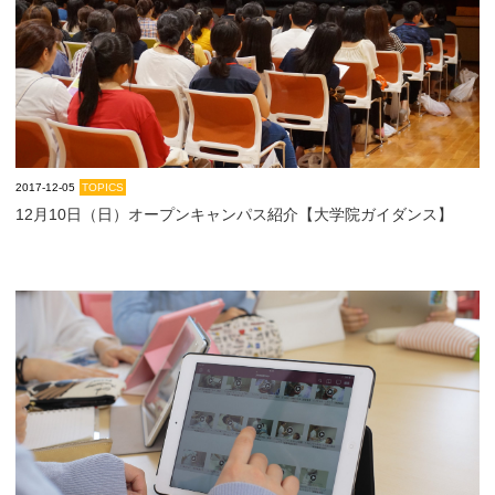
大学院【博士前期課程】
大学院【博士後期課程】
感染管理認定看護師教育課程
2017-12-05
TOPICS
12月10日（日）オープンキャンパス紹介【大学院ガイダンス】
看護の智協働開発センター
入試案内
Q＆A
サイト案内
在校生専用