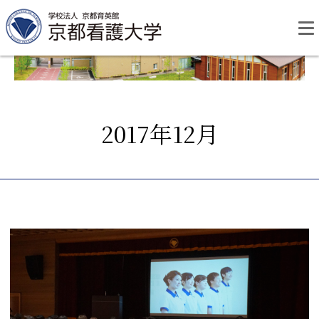
Skip
to
content
2017年12月
資料請求
お問い合わせ
大学紹介
看護学部・編入学
学校生活