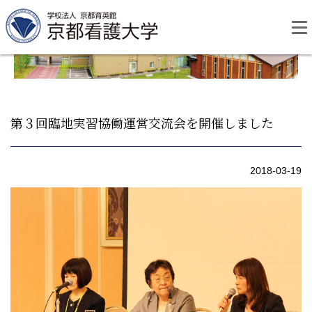
Skip
to
content
第３回臨地実習協働運営交流会を開催しました
資料請求
お問い合わせ
2018-03-19
大学紹介
看護学部・編入学
学校生活