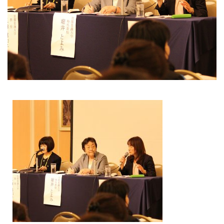
大学院【博士前期課程】
大学院【博士後期課程】
感染管理認定看護師教育課程
看護の智協働開発センター
入試案内
Q＆A
サイト案内
在校生専用