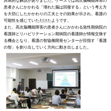
具体的な解説がありました。ケースでは高次脳機能障害の
大学院【博士前期課程】
患者さんにかかわる「壊れた脳は回復する」という考え方
を大切にしたかかわりの工夫とその効果が示され、看護の
大学院【博士後期課程】
可能性を感じていただけたようです。
また、高次脳機能障害の患者さんにかかわる急性期病院の
看護師とリハビリテーション期病院の看護師が情報交換す
感染管理認定看護師教育課程
る機会となり、看護の智協働開発センターが目指す「看護
の智」を創り出していく方向に動き出しました。
看護の智協働開発センター
入試案内
Q＆A
サイト案内
在校生専用