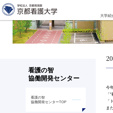
大学紹
2
看護の智
協働開発センター
今
「
看護の智
「
協働開発センターTOP
ま