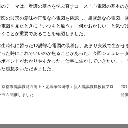
日のテーマは、看護の基本を学ぶ直すコース「心電図の基本の
電図の波形の意味や正常な心電図を確認し、超緊急な心電図、
心電図を見たときに「いつもと違う」「何かおかしい」と気づ
行くことが重要であることを確認しました。
学生時代に習った12誘導心電図の装着は、あまり実践で生かせ
なった時にこれでいいのか焦ることがあった。今回シミュレー
るポイントがわかりやすかった。仕事に生かしていきたい。」
った感想をいただきました。
京都市看護職能力向上・定着確保研修：新人看護職員教育プロ
2
グラム開催しました
開
前
後
の
記