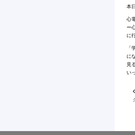
本
心
ー
に
「
に
見
い