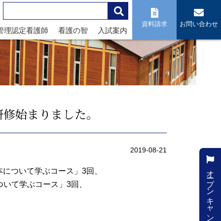
資料請求
お問い合わせ
管理認定看護師
看護の智
入試案内
研修始まりました。
2019-08-21
オープンキャンパス
本について学ぶコース」3回、
ついて学ぶコース」3回、