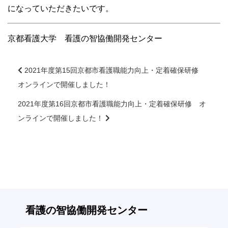
になっていただきたいです。
大学院【博士前期課程】
京都看護大学 看護の智協働開発センター
大学院【博士後期課程】
感染管理認定看護師教育課程
2021年度第15回京都市看護職能力向上・定着確保研修
オンラインで開催しました！
前
看護の智協働開発センター
後
2021年度第16回京都市看護職能力向上・定着確保研修 オ
の
ンラインで開催しました！
記
入試案内
事
へ
Q＆A
の
リ
ン
サイト案内
ク
看護の智
協働開発センター
在校生専用