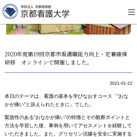
Skip
to
content
2020年度第19回京都市看護職能力向上・定着確保
研修 オンラインで開催しました。
資料請求
お問い合わせ
2021-01-22
大学紹介
本日のテーマは、看護の基本を学びなおすコース「”おな
かが痛い“と訴えられたときに」でした。
看護学部・編入学
緊急性のある“おなかが痛い”の特徴とその観察ポイントと
学校生活
方法を学習した後、事例を用いてアセスメントを経験して
いただきました。また、グリセリン浣腸を安全に実施する