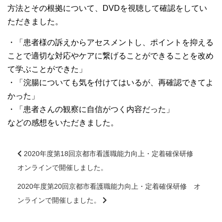
方法とその根拠について、DVDを視聴して確認をしてい
大学院【博士前期課程】
ただきました。
大学院【博士後期課程】
・「患者様の訴えからアセスメントし、ポイントを抑える
ことで適切な対応やケアに繋げることができることを改め
感染管理認定看護師教育課程
て学ぶことができた」
・「浣腸についても気を付けてはいるが、再確認できてよ
かった」
看護の智協働開発センター
・「患者さんの観察に自信がつく内容だった」
などの感想をいただきました。
入試案内
2020年度第18回京都市看護職能力向上・定着確保研修
Q＆A
オンラインで開催しました。
前
後
2020年度第20回京都市看護職能力向上・定着確保研修 オ
サイト案内
の
ンラインで開催しました。
記
事
在校生専用