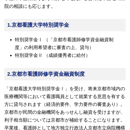
大学院【博士前期課程】
院の相談にも応じます。
大学院【博士後期課程】
1.京都看護大学特別奨学金
特別奨学金Ⅰ （「京都市看護師修学資金融資制
感染管理認定看護師教育課程
度」の利用希望者に審査の上、貸与）
特別奨学金Ⅱ （成績優秀者に給付）
看護の智協働開発センター
2.京都市看護師修学資金融資制度
入試案内
「京都看護大学特別奨学金Ⅰ」を受け、将来京都市域内の
Q＆A
医療機関等において看護職員として就業する意思を有する
方に貸与されます（経済的要件、学力要件の審査あり）。
サイト案内
京都市が民間の金融機関をあっせんし融資を受けますが、
利子相当額については京都市が補給することになります。
卒業後、看護師として地方独立行政法人京都市立病院機構
在校生専用