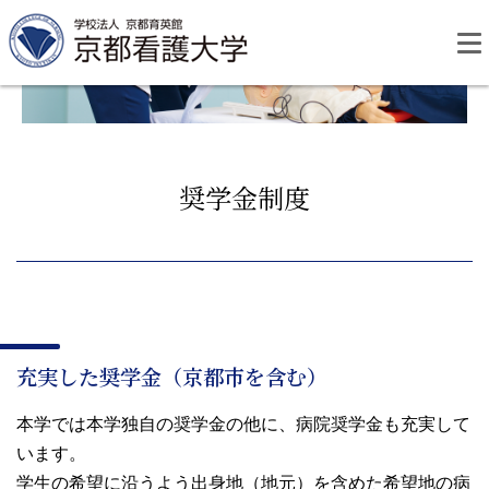
Skip
to
content
奨学金制度
資料請求
お問い合わせ
大学紹介
充実した奨学金（京都市を含む）
看護学部・編入学
本学では本学独自の奨学金の他に、病院奨学金も充実して
学校生活
います。
学生の希望に沿うよう出身地（地元）を含めた希望地の病