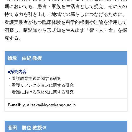
大学院【博士前期課程】
期においても、患者・家族を生活者として捉え、その人の
持てる力を引き出し、地域での暮らしにつなげるために、
看護実践者がもつ臨床体験を科学的根拠や理論を活用して
大学院【博士後期課程】
洞察し、暗黙知から形式知を生み出す「智・人・命」を探
究する。
感染管理認定看護師教育課程
看護の智協働開発センター
鰺坂 由紀
教授
探究内容
入試案内
・看護教育実践に関する研究
・看護リフレクションに関する研究
・看護における教材化に関する研究
Q＆A
E-mail:
y_ajisaka@kyotokango.ac.jp
サイト案内
菅田 勝也
教授※
在校生専用