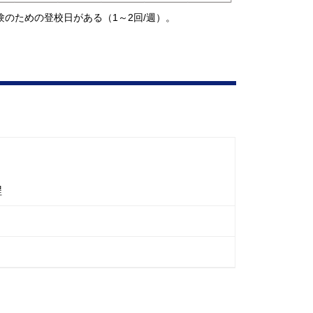
験のための登校日がある（1～2回/週）。
程