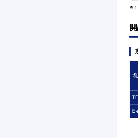
※１
開
場
T
E-