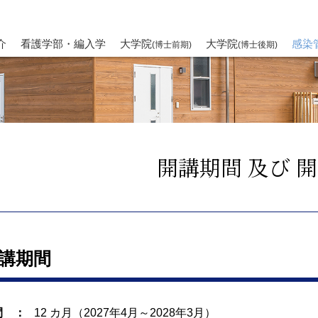
介
看護学部・編入学
大学院
大学院
感染
(博士前期)
(博士後期)
開講期間 及び 
講期間
間 ：
12 カ月（2027年4月～2028年3月）