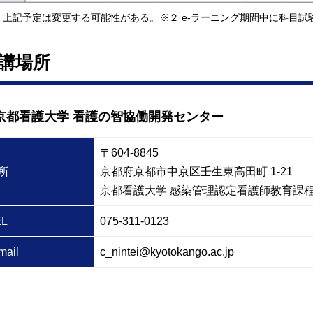
 上記予定は変更する可能性がある。※２ e-ラーニング期間中に科目試
講場所
京都看護大学 看護の智協働開発センター
〒604-8845
所
京都府京都市中京区壬生東高田町 1-21
京都看護大学 感染管理認定看護師教育課
EL
075-311-0123
mail
c_nintei@kyotokango.ac.jp